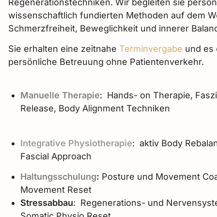
Regenerationstechniken. Wir begleiten sie persönl
wissenschaftlich fundierten Methoden auf dem W
Schmerzfreiheit, Beweglichkeit und innerer Balan
Sie erhalten eine zeitnahe
Terminvergabe
und es 
persönliche Betreuung ohne Patientenverkehr.
Manuelle Therapie
: Hands- on Therapie, Fasz
Release, Body Alignment Techniken
Integrative Physiotherapie
: aktiv Body Rebala
Fascial Approach
Haltungsschulung
:
Posture und Movement Coa
Movement Reset
Stressabbau
:
Regenerations- und Nervensys
Somatic Physio Reset