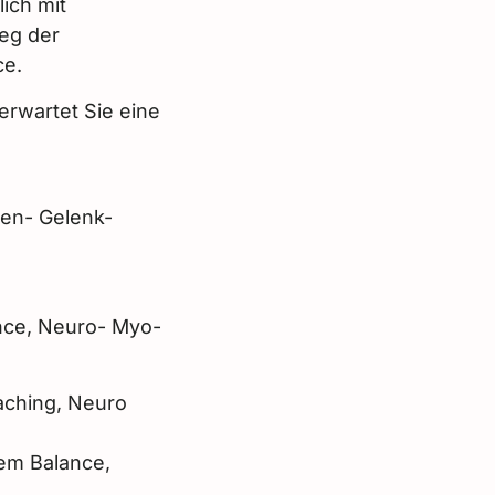
ich mit
eg der
ce.
erwartet Sie eine
ien- Gelenk-
nce, Neuro- Myo-
ching, Neuro
tem
Balance,