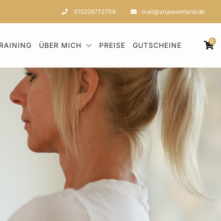
015228772709
mail@anjaweinland.de
0
RAINING
ÜBER MICH
PREISE
GUTSCHEINE